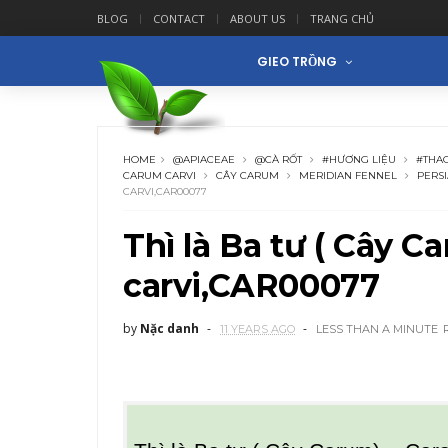
BLOG
CONTACT
ABOUT US
TRANG CHỦ
GIEO TRỒNG
HOME
@APIACEAE
@CÀ RỐT
#HƯƠNG LIỆU
#THA
CARUM CARVI
CÂY CARUM
MERIDIAN FENNEL
PERS
CARVI,CAR00077
Thì là Ba tư ( Cây
carvi,CAR00077
by
Nặc danh
11 YEARS AGO
LESS THAN A MINUTE