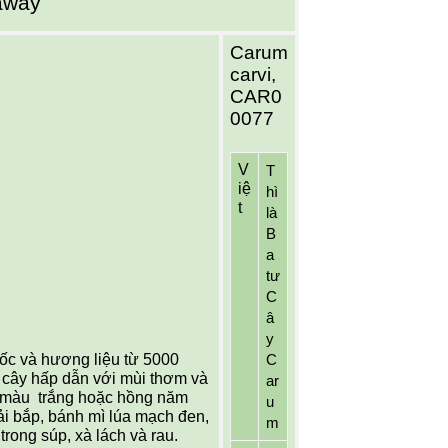
raway
Carum 
carvi,
CAR0
0077
V
T
iệ
hì 
t
là 
B
a 
tư 
C
â
y 
ốc và hương liệu từ 5000 
C
 cây hấp dẫn với mùi thơm và 
ar
 màu  trắng hoặc hồng năm 
u
ải bắp, bánh mì lúa mạch đen, 
m
rong súp, xà lách và rau.