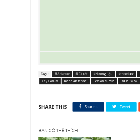
Tags :
@Apiaceae
@Cà rốt
#Hương liệu
#thaoduoc
Cây Carum
meridian fennel
Persian cumin
Thì là Ba tư
SHARE THIS
Share it
Tweet
BẠN CÓ THỂ THÍCH