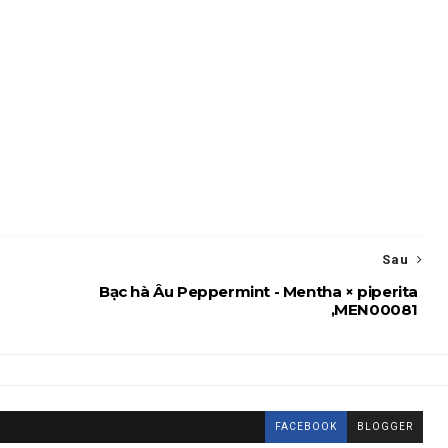
Sau
Bạc hà Âu Peppermint - Mentha × piperita
,MEN00081
FACEBOOK
BLOGGER