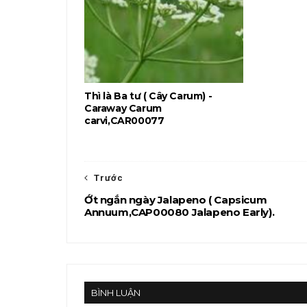
Thì là Ba tư ( Cây Carum) -
Caraway Carum
carvi,CAR00077
Trước
Ớt ngắn ngày Jalapeno ( Capsicum
Annuum,CAP00080 Jalapeno Early).
BÌNH LUẬN