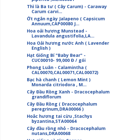
Thì là Ba tư ( Cây Carum) - Caraway
Carum carvi...
Ớt ngắn ngày Jalapeno ( Capsicum
Annuum,CAP00080 J...
Hoa oải hương Munstead -
Lavandula angustifolia,LA...
Hoa Oải hương nước Anh ( Lavender
English )
Hạt Giống Bí "Baby Bear" -
CUC00010- 99,000 Đ / gói
Phong Luân - Calamintha (
CAL00070,CAL00071,CAL00072)
Bạc hà chanh ( Lemon Mint )
Monarda citriodora , M...
Cây Đầu Rồng Xanh - Dracocephalum
grandiflorum
Cây Đầu Rồng ( Dracocephalum
peregrinum,DRA00066 )
Hoắc hương tai cừu ,Stachys
byzantina,STA00064
Cây đầu rồng nhỏ - Dracocephalum
nutans,DRA00068