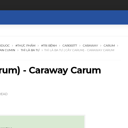
ODUOC
#THỰC PHẨM
#TRỊ BỆNH
CAR00077
CARAWAY
CARUM
IAN CUMIN
THÌ LÀ BA TƯ
THÌ LÀ BA TƯ ( CÂY CARUM) - CARAWAY CARUM
 Carum) - Caraway Carum
READ