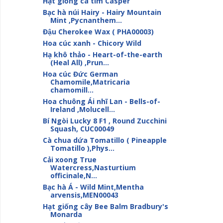
Hạt giống cà tím Casper
Bạc hà núi Hairy - Hairy Mountain
Mint ,Pycnanthem...
Đậu Cherokee Wax ( PHA00003)
Hoa cúc xanh - Chicory Wild
Hạ khô thảo - Heart-of-the-earth
(Heal All) ,Prun...
Hoa cúc Đức German
Chamomile,Matricaria
chamomill...
Hoa chuông Ái nhĩ Lan - Bells-of-
Ireland ,Molucell...
Bí Ngòi Lucky 8 F1 , Round Zucchini
Squash, CUC00049
Cà chua dứa Tomatillo ( Pineapple
Tomatillo ),Phys...
Cải xoong True
Watercress,Nasturtium
officinale,N...
Bạc hà Á - Wild Mint,Mentha
arvensis,MEN00043
Hạt giống cây Bee Balm Bradbury's
Monarda