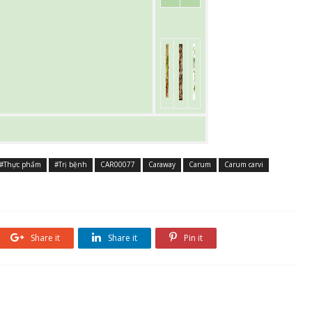
#Thực phẩm
#Trị bệnh
CAR00077
Caraway
Carum
Carum carvi
Share it
Share it
Pin it