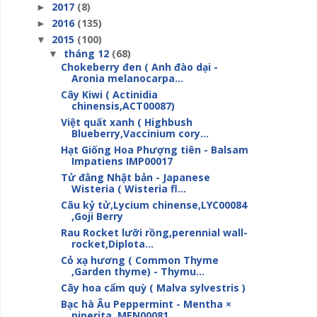
2017
(8)
►
2016
(135)
►
2015
(100)
▼
tháng 12
(68)
▼
Chokeberry đen ( Anh đào dại -
Aronia melanocarpa...
Cây Kiwi ( Actinidia
chinensis,ACT00087)
Việt quất xanh ( Highbush
Blueberry,Vaccinium cory...
Hạt Giống Hoa Phượng tiên - Balsam
Impatiens IMP00017
Tử đằng Nhật bản - Japanese
Wisteria ( Wisteria fl...
Câu kỷ tử,Lycium chinense,LYC00084
,Goji Berry
Rau Rocket lưỡi rồng,perennial wall-
rocket,Diplota...
Cỏ xạ hương ( Common Thyme
,Garden thyme) - Thymu...
Cây hoa cẩm quỳ ( Malva sylvestris )
Bạc hà Âu Peppermint - Mentha ×
piperita ,MEN00081