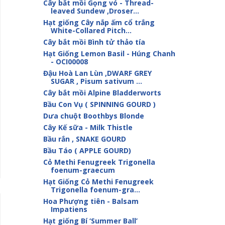
Cây bắt mồi Gọng vó - Thread-
leaved Sundew ,Droser...
Hạt giống Cây nắp ấm cổ trắng
White-Collared Pitch...
Cây bắt mồi Bình tử thảo tía
Hạt Giống Lemon Basil - Húng Chanh
- OCI00008
Đậu Hoà Lan Lùn ,DWARF GREY
SUGAR , Pisum sativum ...
Cây bắt mồi Alpine Bladderworts
Bầu Con Vụ ( SPINNING GOURD )
Dưa chuột Boothbys Blonde
Cây Kế sữa - Milk Thistle
Bầu rắn , SNAKE GOURD
Bầu Táo ( APPLE GOURD)
Cỏ Methi Fenugreek Trigonella
foenum-graecum
Hạt Giống Cỏ Methi Fenugreek
Trigonella foenum-gra...
Hoa Phượng tiên - Balsam
Impatiens
Hạt giống Bí ‘Summer Ball’