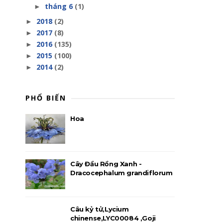
tháng 6
(1)
►
2018
(2)
►
2017
(8)
►
2016
(135)
►
2015
(100)
►
2014
(2)
►
PHỔ BIẾN
Hoa
Cây Đầu Rồng Xanh -
Dracocephalum grandiflorum
Câu kỷ tử,Lycium
chinense,LYC00084 ,Goji