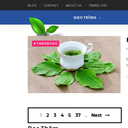
BLOG
CONTACT
ABOUT US
TRANG CHỦ
GIEO TRỒNG
#THAODUOC
M
1
2
3
4
5
37
Next