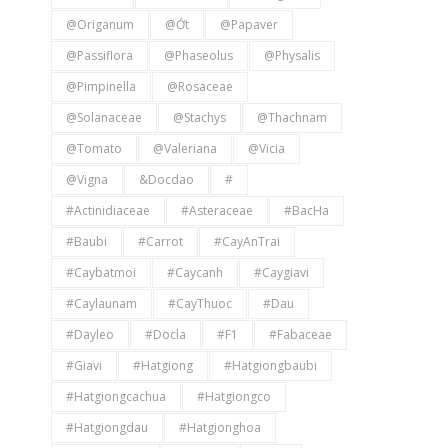
@Origanum
@Ớt
@Papaver
@Passiflora
@Phaseolus
@Physalis
@Pimpinella
@Rosaceae
@Solanaceae
@Stachys
@Thachnam
@Tomato
@Valeriana
@Vicia
@Vigna
&docdao
#
#Actinidiaceae
#Asteraceae
#BacHa
#Baubi
#Carrot
#CayAnTrai
#caybatmoi
#Caycanh
#caygiavi
#caylaunam
#CayThuoc
#Dau
#dayleo
#docla
#F1
#Fabaceae
#giavi
#hatgiong
#hatgiongbaubi
#hatgiongcachua
#Hatgiongco
#hatgiongdau
#hatgionghoa