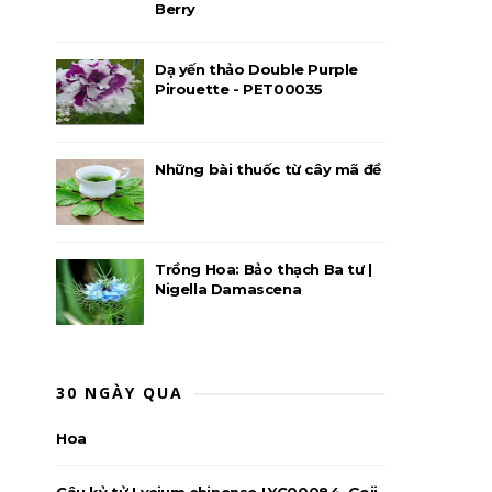
Berry
Dạ yến thảo Double Purple
Pirouette - PET00035
Những bài thuốc từ cây mã đề
Trồng Hoa: Bảo thạch Ba tư |
Nigella Damascena
30 NGÀY QUA
Hoa