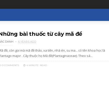
Những bài thuốc từ cây mã đề
NẶC DANH
6 YEARS AGO
ã đề, còn gọi mà mã đề thảo, xa tiền, nhà én, su ma... có tên khoa học là
Plantago major . Cây thuộc họ Mã đề(Plantaginaceae). Theo sá...
0 COMMENTS
4 MINUTE
READ