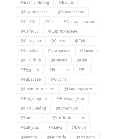
@Bách Lí Hương
@bacha
@Bignoniaceae
@Brassicaceae
@Cà Rốt
@Cải
@Campanulaceae
@Camquy
@Caprifoliaceae
@Caragana
@Carrot
@Celosia
@Citrullus
@Cornaceae
@Cucumis
@Cucurbita
@Daucus
@Đậu
@Eggplant
@Ericaceae
@F1
@Fabaceae
@Glycine
@Haemodoraceae
@hatgiongcarot
@hatgiongdau
@HatGiongHoa
@Hoa Chuông
@Hypericum
@Lamiaceae
@Lardizabalaceae
@Lathyrus
@Malva
@Melon
@Mentha
@Monarda
@Oregano