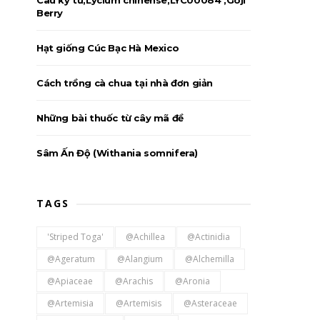
Câu kỷ tử,Lycium chinense,LYC00084 ,Goji
Berry
Hạt giống Cúc Bạc Hà Mexico
Cách trồng cà chua tại nhà đơn giản
Những bài thuốc từ cây mã đề
Sâm Ấn Độ (Withania somnifera)
TAGS
'Striped Toga'
@Achillea
@Actinidia
@Ageratum
@Alangium
@Alchemilla
@Apiaceae
@Arachis
@Aronia
@Artemisia
@Artemisis
@Asteraceae