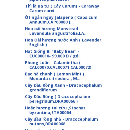
Thì là Ba tư ( Cây Carum) - Caraway
Carum carvi...
Ớt ngắn ngày Jalapeno ( Capsicum
Annuum,CAP00080 J...
Hoa oải hương Munstead -
Lavandula angustifolia,LA...
Hoa Oải hương nước Anh ( Lavender
English )
Hạt Giống Bí "Baby Bear" -
CUC00010- 99,000 Đ / gói
Phong Luân - Calamintha (
CAL00070,CAL00071,CAL00072)
Bạc hà chanh ( Lemon Mint )
Monarda citriodora , M...
Cây Đầu Rồng Xanh - Dracocephalum
grandiflorum
Cây Đầu Rồng ( Dracocephalum
peregrinum,DRA00066 )
Hoắc hương tai cừu ,Stachys
byzantina,STA00064
Cây đầu rồng nhỏ - Dracocephalum
nutans,DRA00068