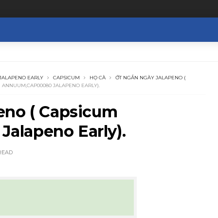
 JALAPENO EARLY
CAPSICUM
HỌ CÀ
ỚT NGẮN NGÀY JALAPENO (
 ANNUUM,CAP00080 JALAPENO EARLY).
eno ( Capsicum
alapeno Early).
READ