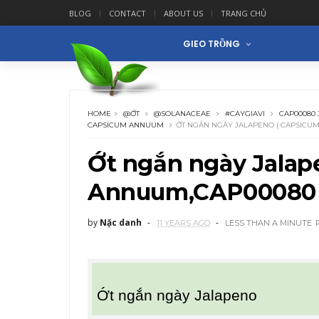
BLOG
CONTACT
ABOUT US
TRANG CHỦ
GIEO TRỒNG
HOME
@ỚT
@SOLANACEAE
#CAYGIAVI
CAP00080
CAPSICUM ANNUUM
ỚT NGẮN NGÀY JALAPENO ( CAPSICUM
Ớt ngắn ngày Jalap
Annuum,CAP00080 J
by
Nặc danh
11 YEARS AGO
LESS THAN A MINUTE
Ớt ngắn ngày Jalapeno