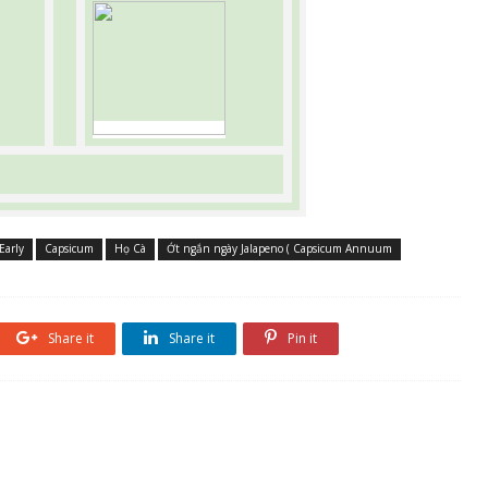
Early
Capsicum
Họ Cà
Ớt ngắn ngày Jalapeno ( Capsicum Annuum
Share it
Share it
Pin it