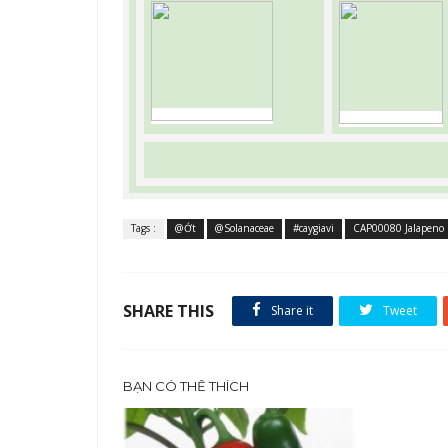
Tags :
@Ớt
@Solanaceae
#caygiavi
CAP00080 Jalapeno 
SHARE THIS
Share it
Tweet
BẠN CÓ THỂ THÍCH