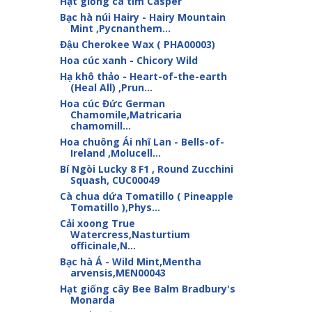
Hạt giống cà tím Casper
Bạc hà núi Hairy - Hairy Mountain
Mint ,Pycnanthem...
Đậu Cherokee Wax ( PHA00003)
Hoa cúc xanh - Chicory Wild
Hạ khô thảo - Heart-of-the-earth
(Heal All) ,Prun...
Hoa cúc Đức German
Chamomile,Matricaria
chamomill...
Hoa chuông Ái nhĩ Lan - Bells-of-
Ireland ,Molucell...
Bí Ngòi Lucky 8 F1 , Round Zucchini
Squash, CUC00049
Cà chua dứa Tomatillo ( Pineapple
Tomatillo ),Phys...
Cải xoong True
Watercress,Nasturtium
officinale,N...
Bạc hà Á - Wild Mint,Mentha
arvensis,MEN00043
Hạt giống cây Bee Balm Bradbury's
Monarda