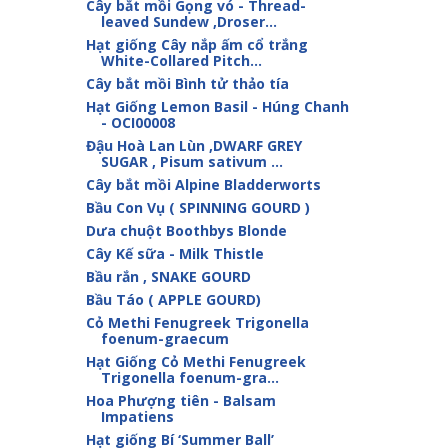
Cây bắt mồi Gọng vó - Thread-
leaved Sundew ,Droser...
Hạt giống Cây nắp ấm cổ trắng
White-Collared Pitch...
Cây bắt mồi Bình tử thảo tía
Hạt Giống Lemon Basil - Húng Chanh
- OCI00008
Đậu Hoà Lan Lùn ,DWARF GREY
SUGAR , Pisum sativum ...
Cây bắt mồi Alpine Bladderworts
Bầu Con Vụ ( SPINNING GOURD )
Dưa chuột Boothbys Blonde
Cây Kế sữa - Milk Thistle
Bầu rắn , SNAKE GOURD
Bầu Táo ( APPLE GOURD)
Cỏ Methi Fenugreek Trigonella
foenum-graecum
Hạt Giống Cỏ Methi Fenugreek
Trigonella foenum-gra...
Hoa Phượng tiên - Balsam
Impatiens
Hạt giống Bí ‘Summer Ball’