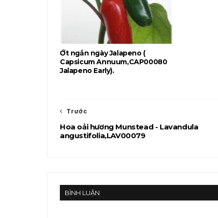
Ớt ngắn ngày Jalapeno (
Capsicum Annuum,CAP00080
Jalapeno Early).
Trước
Hoa oải hương Munstead - Lavandula
angustifolia,LAV00079
BÌNH LUẬN