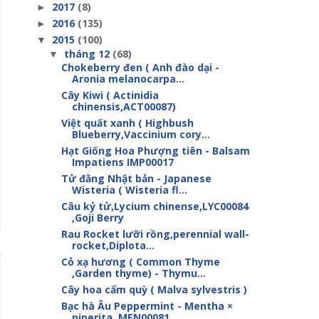
2017
(8)
►
2016
(135)
►
2015
(100)
▼
tháng 12
(68)
▼
Chokeberry đen ( Anh đào dại -
Aronia melanocarpa...
Cây Kiwi ( Actinidia
chinensis,ACT00087)
Việt quất xanh ( Highbush
Blueberry,Vaccinium cory...
Hạt Giống Hoa Phượng tiên - Balsam
Impatiens IMP00017
Tử đằng Nhật bản - Japanese
Wisteria ( Wisteria fl...
Câu kỷ tử,Lycium chinense,LYC00084
,Goji Berry
Rau Rocket lưỡi rồng,perennial wall-
rocket,Diplota...
Cỏ xạ hương ( Common Thyme
,Garden thyme) - Thymu...
Cây hoa cẩm quỳ ( Malva sylvestris )
Bạc hà Âu Peppermint - Mentha ×
piperita ,MEN00081