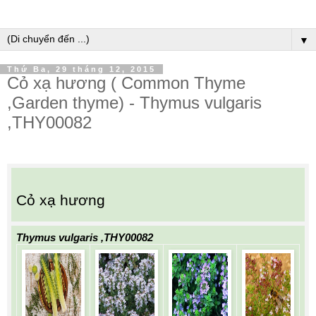
▼
Thứ Ba, 29 tháng 12, 2015
Cỏ xạ hương ( Common Thyme
,Garden thyme) - Thymus vulgaris
,THY00082
Cỏ xạ hương
Thymus vulgaris ,THY00082