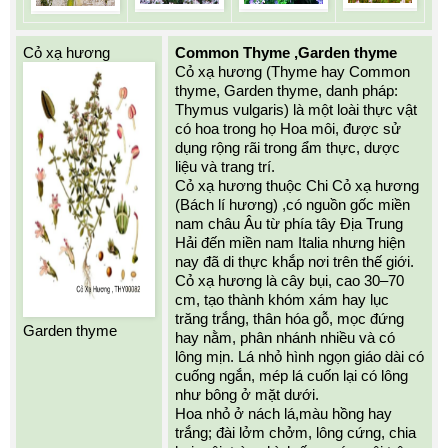
Cỏ xạ hương
Common Thyme ,Garden thyme
Cỏ xạ hương (Thyme hay Common 
thyme, Garden thyme, danh pháp: 
Thymus vulgaris) là một loài thực vật 
có hoa trong họ Hoa môi, được sử 
dụng rộng rãi trong ẩm thực, dược 
liệu và trang trí. 
Cỏ xạ hương thuộc Chi Cỏ xạ hương 
(Bách lí hương) ,có nguồn gốc miền 
nam châu Âu từ phía tây Địa Trung 
Hải đến miền nam Italia nhưng hiện 
nay đã di thực khắp nơi trên thế giới. 
Cỏ xạ hương là cây bụi, cao 30–70 
cm, tạo thành khóm xám hay lục 
trăng trắng, thân hóa gỗ, mọc đứng 
Garden thyme
hay nằm, phân nhánh nhiều và có 
lông mịn. Lá nhỏ hình ngọn giáo dài có 
cuống ngắn, mép lá cuốn lại có lông 
như bông ở mặt dưới. 
Hoa nhỏ ở nách lá,màu hồng hay 
trắng; đài lởm chởm, lông cứng, chia 