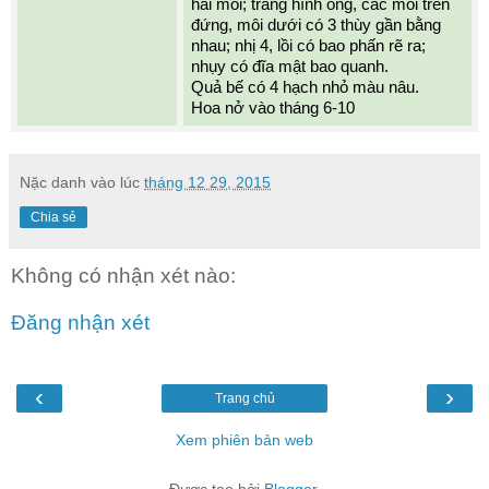
hai môi; tràng hình ống, các môi trên 
đứng, môi dưới có 3 thùy gần bằng 
nhau; nhị 4, lồi có bao phấn rẽ ra; 
nhụy có đĩa mật bao quanh. 
Quả bế có 4 hạch nhỏ màu nâu. 
Hoa nở vào tháng 6-10
Nặc danh
vào lúc
tháng 12 29, 2015
Chia sẻ
Không có nhận xét nào:
Đăng nhận xét
‹
›
Trang chủ
Xem phiên bản web
Được tạo bởi
Blogger
.