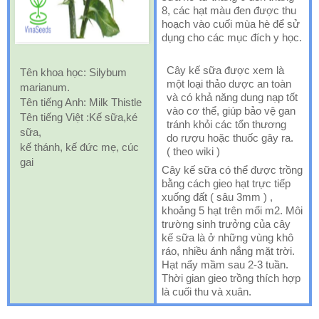
8, các hạt màu đen được thu
hoạch vào cuối mùa hè để sử
dụng cho các mục đích y học.
Cây kế sữa được xem là
Tên khoa học: Silybum
một loại thảo dược an toàn
marianum.
và có khả năng dung nạp tốt
Tên tiếng Anh: Milk Thistle
vào cơ thể, giúp bảo vệ gan
Tên tiếng Việt :Kế sữa,ké
tránh khỏi các tổn thương
sữa,
do rượu hoặc thuốc gây ra.
kế thánh, kế đức mẹ, cúc
( theo wiki )
gai
Cây kế sữa có thể được trồng
bằng cách gieo hạt trực tiếp
xuống đất ( sâu 3mm ) ,
khoảng 5 hạt trên mổi m2. Môi
trường sinh trưởng của cây
kế sữa là ở những vùng khô
ráo, nhiều ánh nắng mặt trời.
Hạt nẩy mầm sau 2-3 tuần.
Thời gian gieo trồng thích hợp
là cuối thu và xuân.