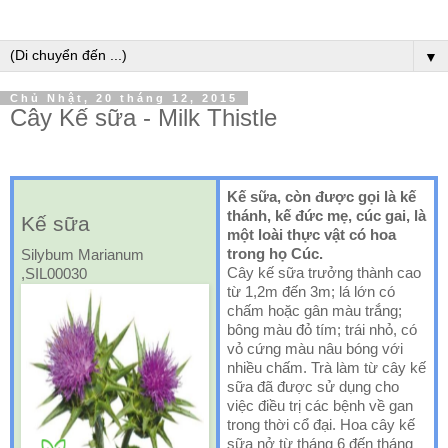
▼
Chủ Nhật, 20 tháng 12, 2015
Cây Kế sữa - Milk Thistle
Kế sữa, còn được gọi là kế
thánh, kế đức mẹ, cúc gai, là
Kế sữa
một loài thực vật có hoa
trong họ Cúc.
Silybum Marianum
Cây kế sữa trưởng thành cao
,SIL00030
từ 1,2m đến 3m; lá lớn có
chấm hoặc gân màu trắng;
bông màu đỏ tím; trái nhỏ, có
vỏ cứng màu nâu bóng với
nhiều chấm. Trà làm từ cây kế
sữa đã được sử dụng cho
việc điều trị các bệnh về gan
trong thời cổ đại. Hoa cây kế
sữa nở từ tháng 6 đến tháng