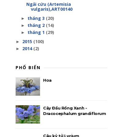
Ngải cứu (Artemisia
vulgaris),ART00140
tháng 3
(20)
►
tháng 2
(14)
►
tháng 1
(29)
►
2015
(100)
►
2014
(2)
►
PHỔ BIẾN
Hoa
Cây Đầu Rồng Xanh -
Dracocephalum grandiflorum
Câu kỷ tử,Lycium