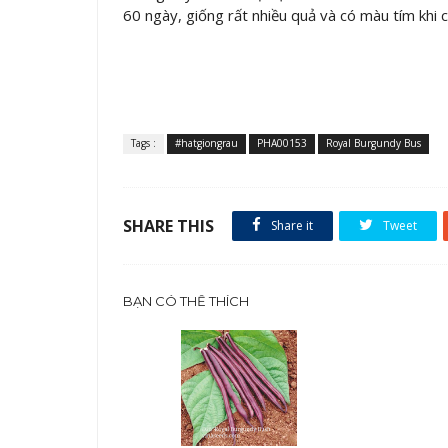
60 ngày, giống rất nhiều quả và có màu tím khi
Tags :
#hatgiongrau
PHA00153
Royal Burgundy Bus
SHARE THIS
Share it
Tweet
BẠN CÓ THỂ THÍCH