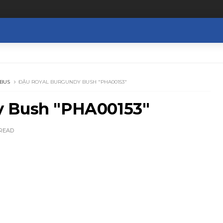
BUS
ĐẬU ROYAL BURGUNDY BUSH "PHA00153"
y Bush "PHA00153"
READ