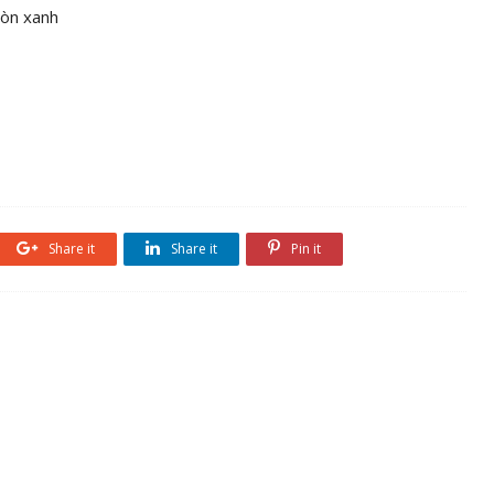
 còn xanh
Share it
Share it
Pin it