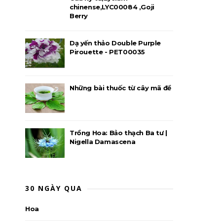
chinense,LYC00084 ,Goji
Berry
Dạ yến thảo Double Purple
Pirouette - PET00035
Những bài thuốc từ cây mã đề
Trồng Hoa: Bảo thạch Ba tư |
Nigella Damascena
30 NGÀY QUA
Hoa