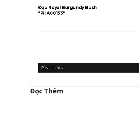
Đậu Royal Burgundy Bush
"PHA00153"
BÌNH LUẬN
Đọc Thêm