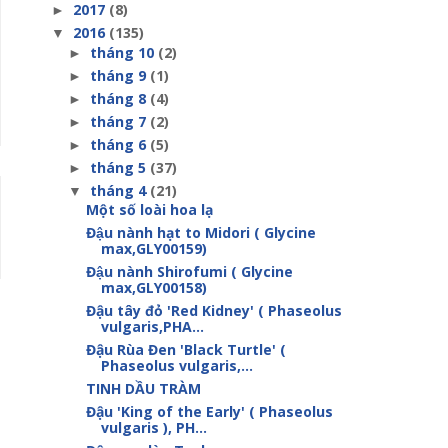
2017
(8)
►
2016
(135)
▼
tháng 10
(2)
►
tháng 9
(1)
►
tháng 8
(4)
►
tháng 7
(2)
►
tháng 6
(5)
►
tháng 5
(37)
►
tháng 4
(21)
▼
Một số loài hoa lạ
Đậu nành hạt to Midori ( Glycine
max,GLY00159)
Đậu nành Shirofumi ( Glycine
max,GLY00158)
Đậu tây đỏ 'Red Kidney' ( Phaseolus
vulgaris,PHA...
Đậu Rùa Đen 'Black Turtle' (
Phaseolus vulgaris,...
TINH DẦU TRÀM
Đậu 'King of the Early' ( Phaseolus
vulgaris ), PH...