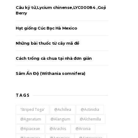
Câu kỷ tử,Lycium chinense,LYC00084 ,Goji
Berry
Hạt giống Cúc Bạc Hà Mexico
Những bài thuốc từ cây mã đề
Cách trồng cà chua tại nhà đơn giản
Sâm Ấn Độ (Withania somnifera)
TAGS
'Striped Toga'
@Achillea
@Actinidia
@Ageratum
@Alangium
@Alchemilla
@Apiaceae
@Arachis
@Aronia