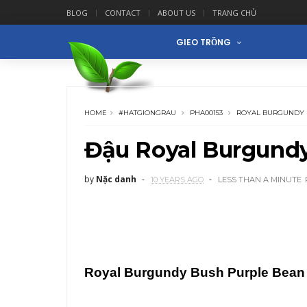
BLOG
CONTACT
ABOUT US
TRANG CHỦ
GIEO TRỒNG
HOME
#HATGIONGRAU
PHA00153
ROYAL BURGUNDY 
Đậu Royal Burgund
by
Nặc danh
10 YEARS AGO
LESS THAN A MINUTE
Royal Burgundy Bush Purple Bean