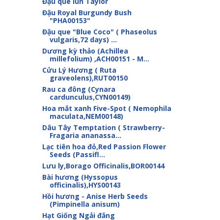
Đậu que lùn Taylor
Đậu Royal Burgundy Bush
"PHA00153"
Đậu que "Blue Coco" ( Phaseolus
vulgaris,72 days) ...
Dương kỳ thảo (Achillea
millefolium) ,ACH00151 - M...
Cửu Lý Hương ( Ruta
graveolens),RUT00150
Rau ca đông (Cynara
cardunculus,CYN00149)
Hoa mắt xanh Five-Spot ( Nemophila
maculata,NEM00148)
Dâu Tây Temptation ( Strawberry-
Fragaria ananassa...
Lạc tiên hoa đỏ,Red Passion Flower
Seeds (Passifl...
Lưu ly,Borago Officinalis,BOR00144
Bài hương (Hyssopus
officinalis),HYS00143
Hồi hương - Anise Herb Seeds
(Pimpinella anisum)
Hạt Giống Ngải đắng