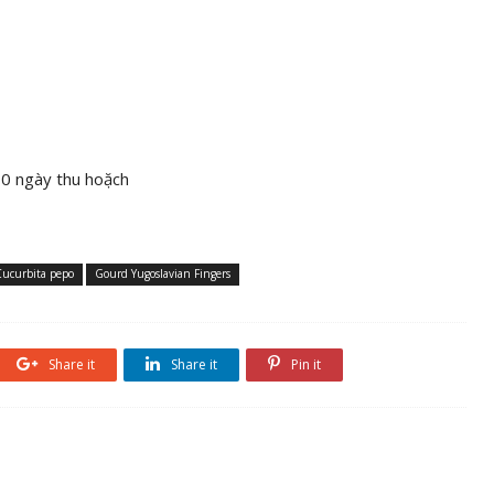
 ngày thu hoặch
Cucurbita pepo
Gourd Yugoslavian Fingers
Share it
Share it
Pin it