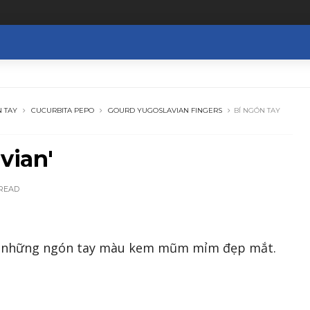
N TAY
CUCURBITA PEPO
GOURD YUGOSLAVIAN FINGERS
BÍ NGÓN TAY
vian'
READ
ành những ngón tay màu kem mũm mỉm đẹp mắt.