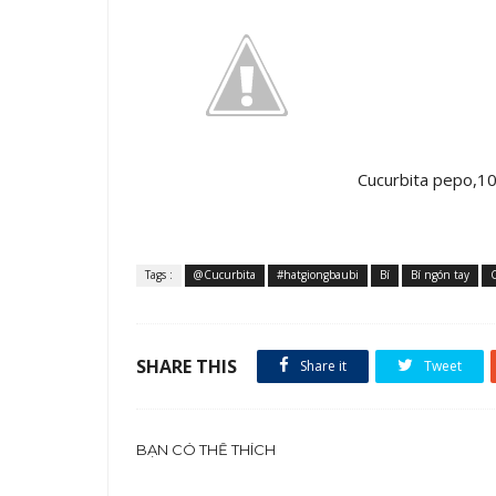
Cucurbita pepo,100
Tags :
@Cucurbita
#hatgiongbaubi
Bí
Bí ngón tay
SHARE THIS
Share it
Tweet
BẠN CÓ THỂ THÍCH