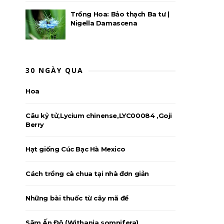
Trồng Hoa: Bảo thạch Ba tư |
Nigella Damascena
30 NGÀY QUA
Hoa
Câu kỷ tử,Lycium chinense,LYC00084 ,Goji
Berry
Hạt giống Cúc Bạc Hà Mexico
Cách trồng cà chua tại nhà đơn giản
Những bài thuốc từ cây mã đề
Sâm Ấn Độ (Withania somnifera)