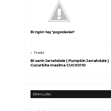
Bí ngón tay 'yugoslavian'
Trước
Bí xanh Jarrahdale ( Pumpkin Jarrahdale )
Cucurbita maxima CUC00110
BÌNH LUẬN