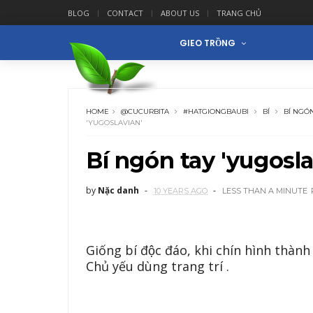
BLOG
CONTACT
ABOUT US
TRANG CHỦ
GIEO TRỒNG
HOME
@CUCURBITA
#HATGIONGBAUBI
BÍ
BÍ NGÓ
'YUGOSLAVIAN'
Bí ngón tay 'yugosla
by
Nặc danh
10 YEARS AGO
LESS THAN A MINUTE
Giống bí độc đáo, khi chín hình th
Chủ yếu dùng trang trí .