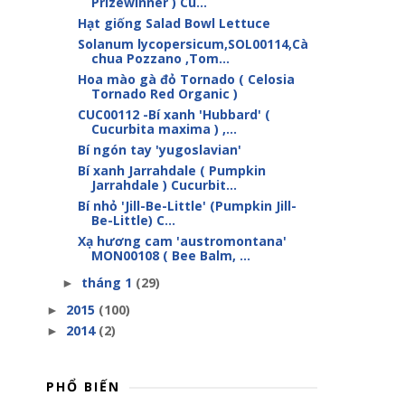
Prizewinner ) Cu...
Hạt giống Salad Bowl Lettuce
Solanum lycopersicum,SOL00114,Cà
chua Pozzano ,Tom...
Hoa mào gà đỏ Tornado ( Celosia
Tornado Red Organic )
CUC00112 -Bí xanh 'Hubbard' (
Cucurbita maxima ) ,...
Bí ngón tay 'yugoslavian'
Bí xanh Jarrahdale ( Pumpkin
Jarrahdale ) Cucurbit...
Bí nhỏ 'Jill-Be-Little' (Pumpkin Jill-
Be-Little) C...
Xạ hương cam 'austromontana'
MON00108 ( Bee Balm, ...
tháng 1
(29)
►
2015
(100)
►
2014
(2)
►
PHỔ BIẾN