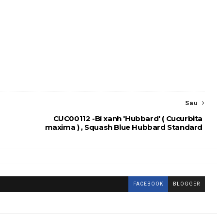
Sau
CUC00112 -Bí xanh 'Hubbard' ( Cucurbita
maxima ) , Squash Blue Hubbard Standard
FACEBOOK
BLOGGER