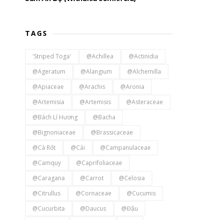
TAGS
'Striped Toga'
@Achillea
@Actinidia
@Ageratum
@Alangium
@Alchemilla
@Apiaceae
@Arachis
@Aronia
@Artemisia
@Artemisis
@Asteraceae
@Bách Lí Hương
@bacha
@Bignoniaceae
@Brassicaceae
@Cà Rốt
@Cải
@Campanulaceae
@Camquy
@Caprifoliaceae
@Caragana
@Carrot
@Celosia
@Citrullus
@Cornaceae
@Cucumis
@Cucurbita
@Daucus
@Đậu